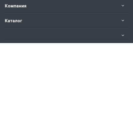
Компания
Каталог
Информация
Наши контакты
8 800 101-80-13
Пн. – Пт.: с 9:00 до 18:00
Ярославль, Октябрьский пер., д.3
info@mvroll.ru
© 2026 Все права защищены. Разработка сайта:
YaSite.Ru