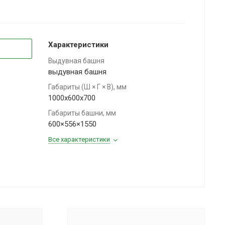
Характеристики
Выдувная башня
выдувная башня
Габариты (Ш × Г × В), мм
1000x600x700
Габариты башни, мм
600×556×1550
Все характеристики