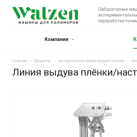
Лабораторные маш
экспериментальны
переработки поли
Компания
К
Главная
Продукты
Экструзионные линии выдува пленки
Ли
Линия выдува плёнки/наст