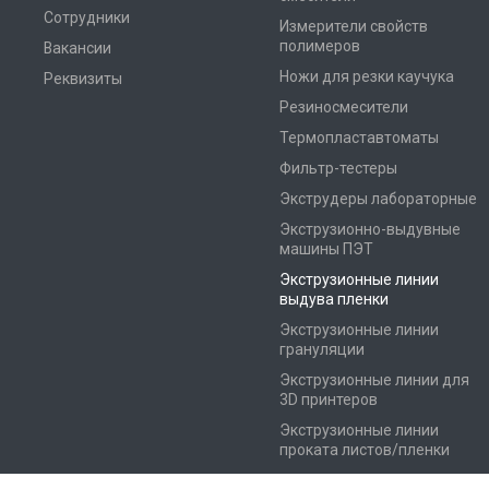
Сотрудники
Измерители свойств
полимеров
Вакансии
Ножи для резки каучука
Реквизиты
Резиносмесители
Термопластавтоматы
Фильтр-тестеры
Экструдеры лабораторные
Экструзионно-выдувные
машины ПЭТ
Экструзионные линии
выдува пленки
Экструзионные линии
грануляции
Экструзионные линии для
3D принтеров
Экструзионные линии
проката листов/пленки
Экструзионные линии