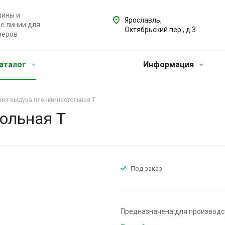
ины и
Ярославль,
е линии для
Октябрьский пер., д.3
меров
аталог
Информация
ния выдува плёнки/настольная Т
ольная Т
Под заказ
Предназначена для производст