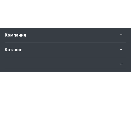
Компания
Каталог
Информация
Наши контакты
8 800 101-80-13
Пн. – Пт.: с 9:00 до 18:00
Ярославль, Октябрьский пер., д.3