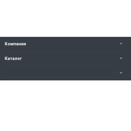
Компания
Каталог
Информация
Наши контакты
8 800 101-80-13
Пн. – Пт.: с 9:00 до 18:00