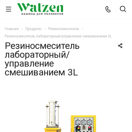
Главная
Продукты
Резиносмесители
Резиносмеситель лабораторный/управление смешиванием 3L
Резиносмеситель
лабораторный/
управление
смешиванием 3L