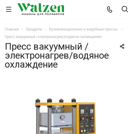
Главная
Продукты
Вулканизационные и вырубные прессы
Пресс вакуумный /электронагрев/водяное охлаждение
Пресс вакуумный /
электронагрев/водяное
охлаждение