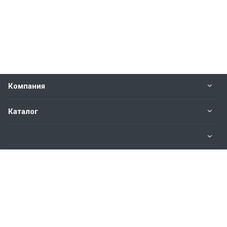
Компания
Каталог
Информация
Наши контакты
8 800 101-80-13
Пн. – Пт.: с 9:00 до 18:00