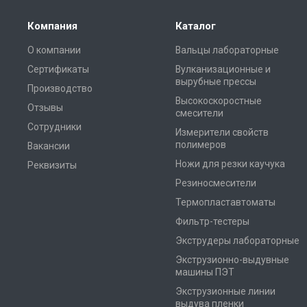
Компания
Каталог
О компании
Вальцы лабораторные
Сертификаты
Вулканизационные и
вырубные прессы
Производство
Высокоскоростные
Отзывы
смесители
Сотрудники
Измерители свойств
полимеров
Вакансии
Ножи для резки каучука
Реквизиты
Резиносмесители
Термопластавтоматы
Фильтр-тестеры
Экструдеры лабораторные
Экструзионно-выдувные
машины ПЭТ
Экструзионные линии
выдува пленки