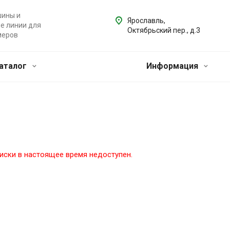
ины и
Ярославль,
е линии для
Октябрьский пер., д.3
меров
аталог
Информация
иски в настоящее время недоступен.